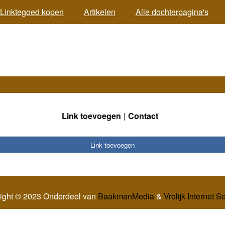
Linktegoed kopen
Artikelen
Alle dochterpagina's
Link toevoegen
Contact
Link toevoegen
ight © 2023 Onderdeel van
BaakmanMedia
&
Vrolijk Internet S